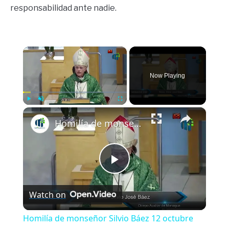
responsabilidad ante nadie.
×
Now Playing
×
Play
Unmute
Fullscreen
Homilía de monseñor Silvio Báez 12 octubre 2025 Domingo XXVIII del Tiempo Ordinario
Play
Watch on
Video
Homilía de monseñor Silvio Báez 12 octubre