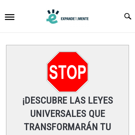
Skip
to
Searc
content
FRASES
ÉXITO
MENTE
ESPIRITUALIDAD
¡DESCUBRE LAS LEYES
LEYES UNIVERSALES
UNIVERSALES QUE
TRANSFORMARÁN TU
RECURSOS