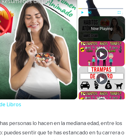
Hábitos Atómicos por James Clear | Resúmenes de Libros
Play
Unmute
Fullscreen
Now Playing
o
de Libros
as personas lo hacen en la mediana edad, entre los
: puedes sentir que te has estancado en tu carrera o