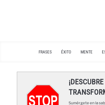
Skip
to
content
FRASES
ÉXITO
MENTE
E
¡DESCUBRE
TRANSFORM
Sumérgete en la sabi