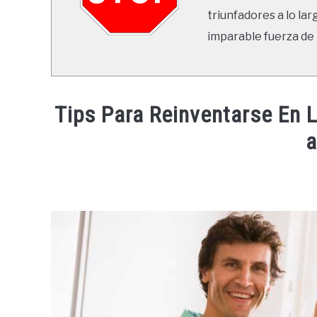
triunfadores a lo lar
imparable fuerza de 
Tips Para Reinventarse En 
Written
by
Ricardo
in
Mente