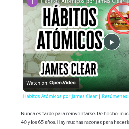
Play
Vide
Watch on
Hábitos Atómicos por James Clear | Resúmenes 
Nunca es tarde para reinventarse. De hecho, much
40 y los 65 años. Hay muchas razones para hacerlo