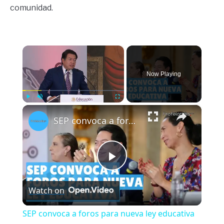
comunidad.
×
Now Playing
×
Play
Unmute
Fullscreen
SEP convoca a foros para nueva ley educativa
Play
Watch on
Video
SEP convoca a foros para nueva ley educativa