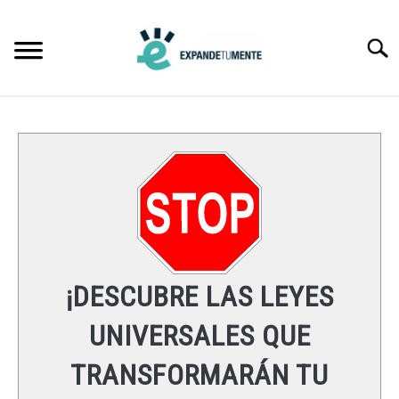
Skip
to
Searc
content
FRASES
ÉXITO
MENTE
ESPIRITUALIDAD
¡DESCUBRE LAS LEYES
LEYES UNIVERSALES
UNIVERSALES QUE
TRANSFORMARÁN TU
RECURSOS