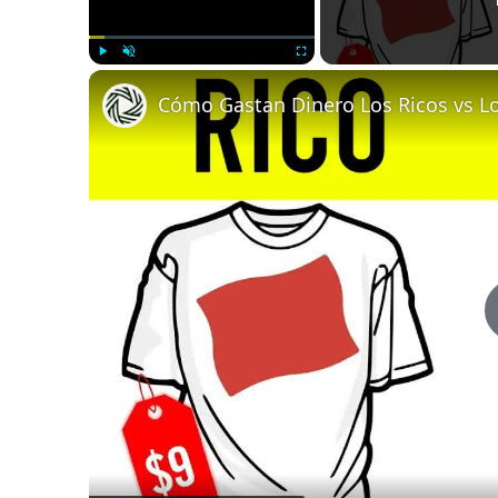
Play
Unmute
Fullscreen
Cómo Gastan Dinero Los Ricos vs L