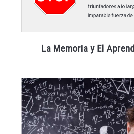
triunfadores a lo lar
imparable fuerza de 
La Memoria y El Aprend
Written
by
Ricardo
in
Mente