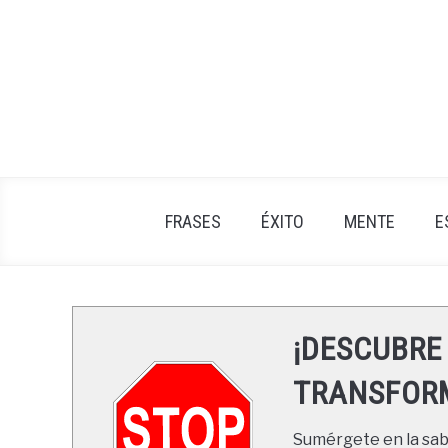
Skip
to
content
FRASES
ÉXITO
MENTE
E
¡DESCUBRE
TRANSFORM
Sumérgete en la sabi