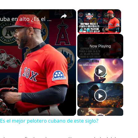
×
×
Aroldis Chapman vuelve a poner a Cuba en alto ¿Es el mejor pelotero cubano de este siglo?
Play
Unmute
Fullscreen
Now Playing
o
Es el mejor pelotero cubano de este siglo?