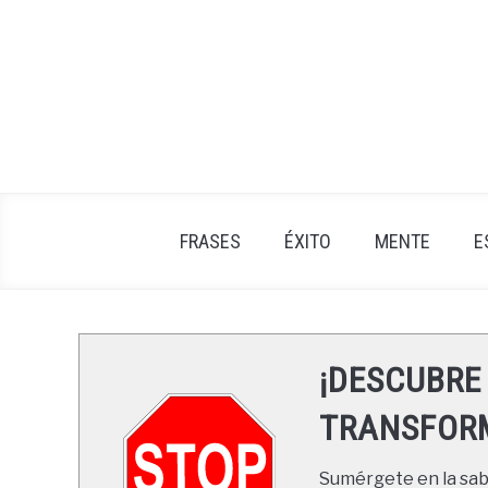
Skip
to
content
FRASES
ÉXITO
MENTE
E
¡DESCUBRE
TRANSFORM
Sumérgete en la sabi