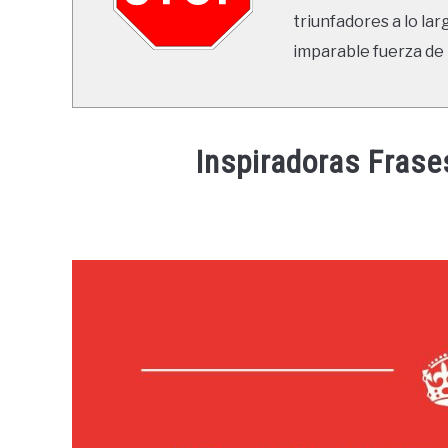
triunfadores a lo lar
imparable fuerza de 
Inspiradoras Fras
Written
by
Ricardo
in
Frases