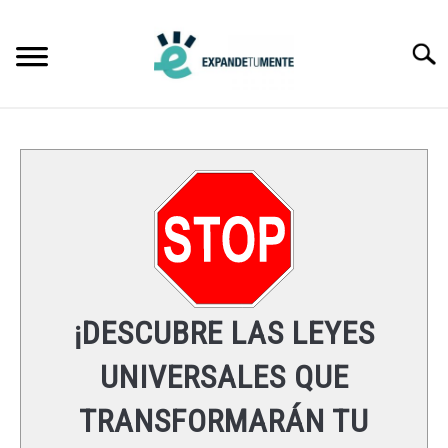
Skip
to
Searc
content
FRASES
ÉXITO
MENTE
ESPIRITUALIDAD
¡DESCUBRE LAS LEYES
LEYES UNIVERSALES
UNIVERSALES QUE
TRANSFORMARÁN TU
RECURSOS