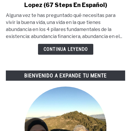
Lopez (67 Steps En Español)
Los
67
Alguna vez te has preguntado qué necesitas para
Pasos
vivir la buena vida, una vida en la que tienes
Para
abundancia en los 4 pilares fundamentales de la
La
existencia: abundancia financiera, abundancia en el...
Buena
Vida
CONTINUA LEYENDO
De
Tai
Lopez
BIENVENIDO A EXPANDE TU MENTE
(67
Steps
En
Español)