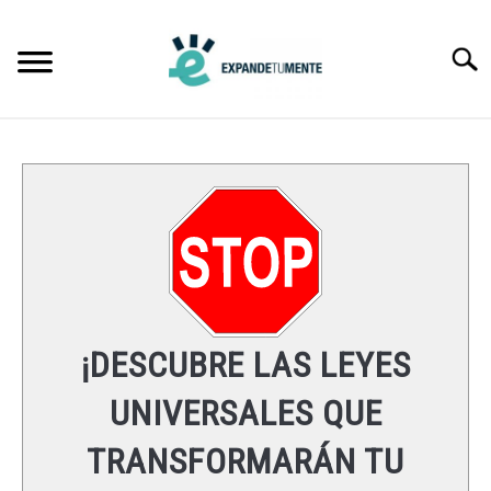
Skip
to
Searc
content
FRASES
ÉXITO
MENTE
ESPIRITUALIDAD
¡DESCUBRE LAS LEYES
LEYES UNIVERSALES
UNIVERSALES QUE
TRANSFORMARÁN TU
RECURSOS