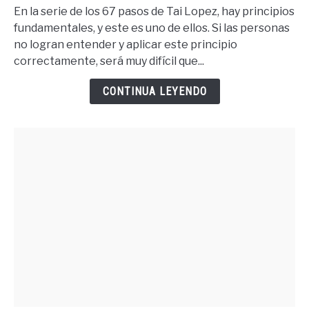
Tener
En la serie de los 67 pasos de Tai Lopez, hay principios
Lo
fundamentales, y este es uno de ellos. Si las personas
Que
no logran entender y aplicar este principio
Quieres
correctamente, será muy difícil que...
Debes
Merecer
CONTINUA LEYENDO
Lo
Quieres