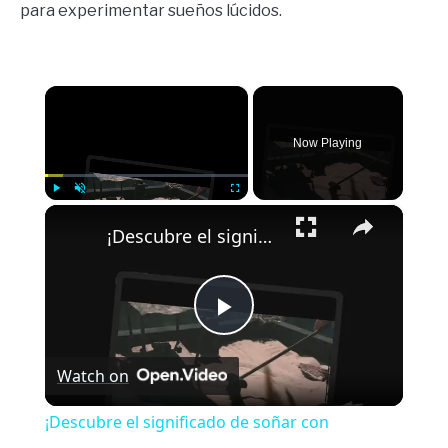
para experimentar sueños lúcidos.
×
Now Playing
×
Play
Unmute
Fullscreen
¡Descubre el significado de soñar con acurrucarse y desbloquea los secretos de tus sueños!
Play
Watch on
Video
¡Descubre el significado de soñar con