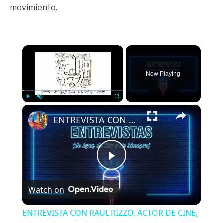
movimiento.
×
Now Playing
×
Play
Unmute
Fullscreen
ENTREVISTA CON RAUL RIZZO, ACTOR DE CINE, TELEVISIÓN Y TEATRO
Play
Watch on
Video
ENTREVISTA CON RAUL RIZZO, ACTOR DE CINE,