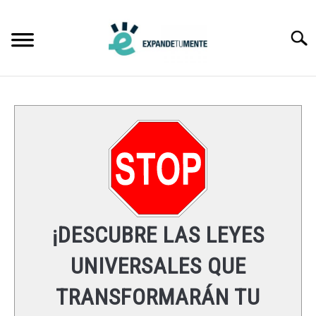
Skip
to
Searc
content
FRASES
ÉXITO
MENTE
ESPIRITUALIDAD
¡DESCUBRE LAS LEYES
LEYES UNIVERSALES
UNIVERSALES QUE
TRANSFORMARÁN TU
RECURSOS