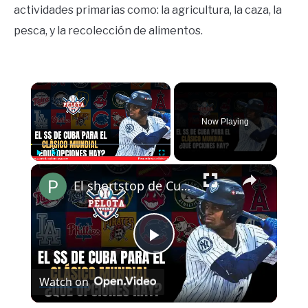
actividades primarias como: la agricultura, la caza, la
pesca, y la recolección de alimentos.
×
Now Playing
×
Play
Unmute
Fullscreen
El shortstop de Cuba y las opciones reales que están sobre la mesa
Play
Watch on
Video