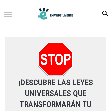
Skip
to
Searc
content
FRASES
ÉXITO
MENTE
ESPIRITUALIDAD
¡DESCUBRE LAS LEYES
LEYES UNIVERSALES
UNIVERSALES QUE
TRANSFORMARÁN TU
RECURSOS