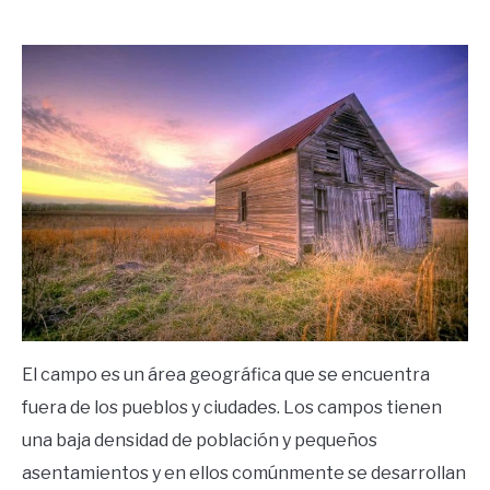
by
Ricardo
in
Frases
El campo es un área geográfica que se encuentra
fuera de los pueblos y ciudades. Los campos tienen
una baja densidad de población y pequeños
asentamientos y en ellos comúnmente se desarrollan