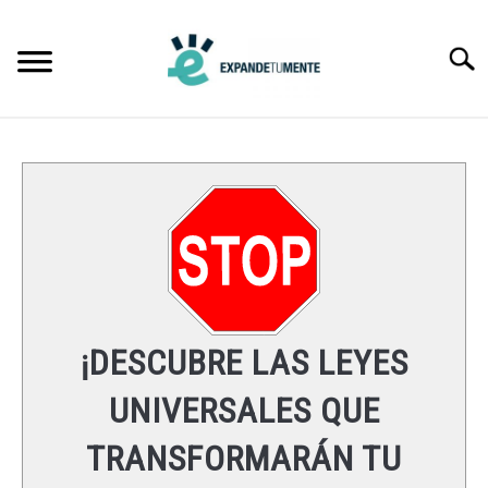
Skip
to
Searc
content
FRASES
ÉXITO
MENTE
ESPIRITUALIDAD
¡DESCUBRE LAS LEYES
LEYES UNIVERSALES
UNIVERSALES QUE
TRANSFORMARÁN TU
RECURSOS