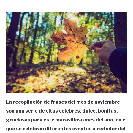
by
Ricardo
in
Frases
La recopilación de frases del mes de noviembre
son una serie de citas celebres, dulce, bonitas,
graciosas para este maravilloso mes del año, en el
que se celebran diferentes eventos alrededor del