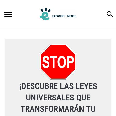
Skip
to
Searc
content
FRASES
ÉXITO
MENTE
ESPIRITUALIDAD
¡DESCUBRE LAS LEYES
LEYES UNIVERSALES
UNIVERSALES QUE
TRANSFORMARÁN TU
RECURSOS