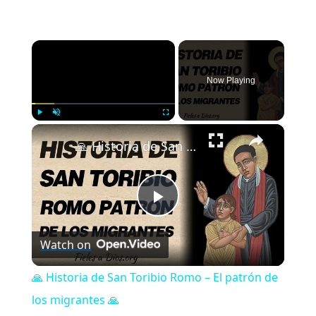
×
Now Playing
×
Play
Unmute
Fullscreen
🙏 Historia de San Toribio Romo – El patrón de los migrantes 🙏
Play
Watch on
Video
🙏 Historia de San Toribio Romo – El patrón de
los migrantes 🙏