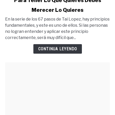
Para Tener Lo Que Quieres Debes
to
Merecer Lo Quieres
Para
Tener
En la serie de los 67 pasos de Tai Lopez, hay principios
Lo
fundamentales, y este es uno de ellos. Si las personas
Que
no logran entender y aplicar este principio
Quieres
correctamente, será muy difícil que...
Debes
Merecer
CONTINUA LEYENDO
Lo
Quieres