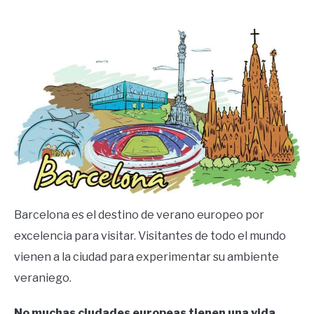
by
Ricardo
in
Frases
Barcelona es el destino de verano europeo por
excelencia para visitar. Visitantes de todo el mundo
vienen a la ciudad para experimentar su ambiente
veraniego.
No muchas ciudades europeas tienen una vida