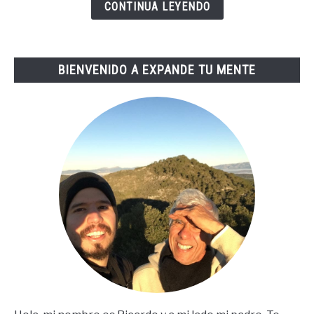
Vida
CONTINUA LEYENDO
De
Tai
Lopez
BIENVENIDO A EXPANDE TU MENTE
(67
Steps
En
Español)