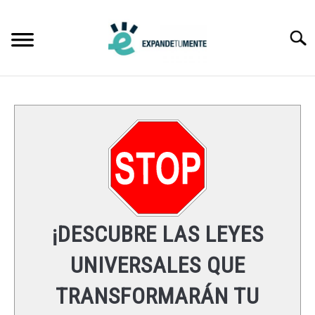
Skip
to
Searc
content
FRASES
ÉXITO
MENTE
ESPIRITUALIDAD
¡DESCUBRE LAS LEYES
LEYES UNIVERSALES
UNIVERSALES QUE
TRANSFORMARÁN TU
RECURSOS