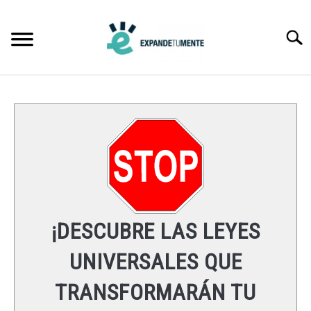
Skip
to
Searc
content
FRASES
ÉXITO
MENTE
ESPIRITUALIDAD
¡DESCUBRE LAS LEYES
LEYES UNIVERSALES
UNIVERSALES QUE
TRANSFORMARÁN TU
RECURSOS