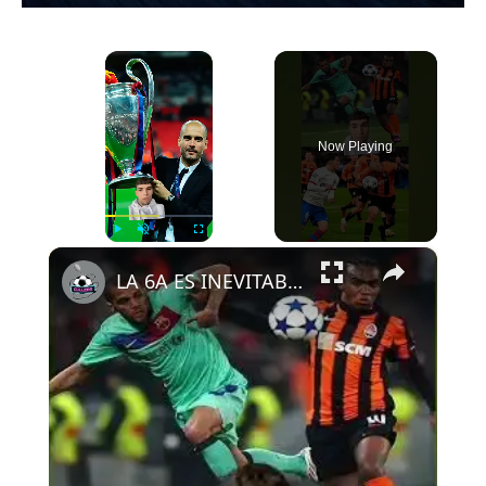
×
Now Playing
×
Play
Unmute
Fullscreen
LA 6A ES INEVITABLE