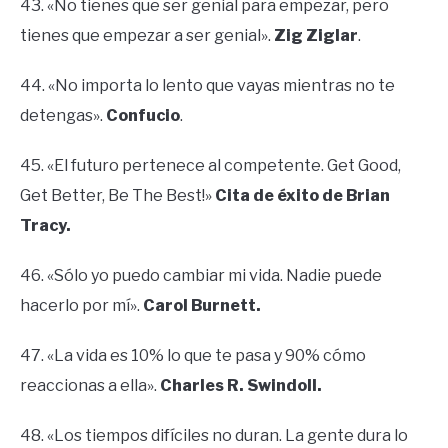
43. «No tienes que ser genial para empezar, pero
tienes que empezar a ser genial».
Zig Ziglar
.
44. «No importa lo lento que vayas mientras no te
detengas».
Confucio
.
45. «El futuro pertenece al competente. Get Good,
Get Better, Be The Best!»
Cita de éxito de Brian
Tracy.
46. «Sólo yo puedo cambiar mi vida. Nadie puede
hacerlo por mí».
Carol Burnett.
47. «La vida es 10% lo que te pasa y 90% cómo
reaccionas a ella».
Charles R. Swindoll.
48. «Los tiempos difíciles no duran. La gente dura lo