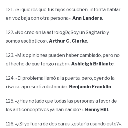
121. «Si quieres que tus hijos escuchen, intenta hablar
en voz baja con otra persona».
Ann Landers
.
122. «No creo en la astrología; Soy un Sagitario y
somos escépticos».
Arthur C. Clarke
.
123. «Mis opiniones pueden haber cambiado, pero no
el hecho de que tengo razón».
Ashleigh Brillante
.
124. «El problema llamó a la puerta, pero, oyendo la
risa, se apresuró a distancia».
Benjamin Franklin
.
125. «¿Has notado que todas las personas a favor de
los anticonceptivos ya han nacido?».
Benny Hill
.
126. «¿Si yo fuera de dos caras, ¿estaría usando este?».