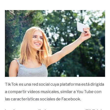
by
Ricardo
in
Frases
TikTok es una red social cuya plataforma está dirigida
a compartir videos musicales, similar a You Tube con
las características sociales de Facebook.