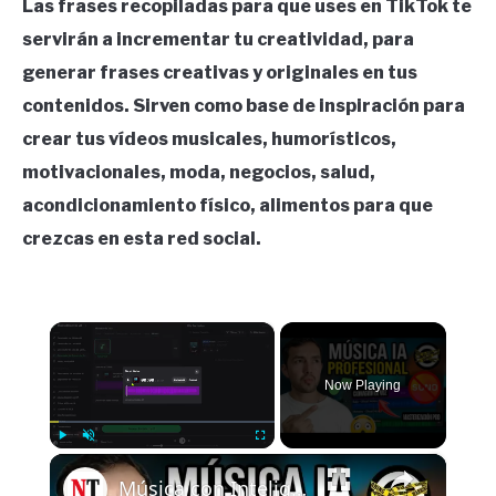
Las frases recopiladas para que uses en TikTok te
servirán a incrementar tu creatividad, para
generar frases creativas y originales en tus
contenidos. Sirven como base de inspiración para
crear tus vídeos musicales, humorísticos,
motivacionales, moda, negocios, salud,
acondicionamiento físico, alimentos para que
crezcas en esta red social.
×
Now Playing
×
Play
Unmute
Fullscreen
Música con Inteligencia Artificial que suena REAL ¿Mejor que Suno? (MusicCreator.ai)