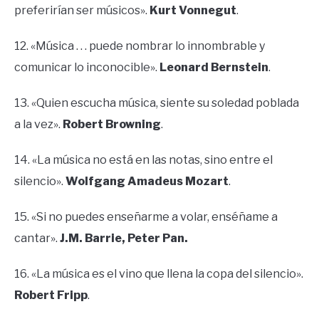
preferirían ser músicos».
Kurt Vonnegut
.
12. «Música . . . puede nombrar lo innombrable y
comunicar lo inconocible».
Leonard Bernstein
.
13. «Quien escucha música, siente su soledad poblada
a la vez».
Robert Browning
.
14. «La música no está en las notas, sino entre el
silencio».
Wolfgang Amadeus Mozart
.
15. «Si no puedes enseñarme a volar, enséñame a
cantar».
J.M. Barrie, Peter Pan.
16. «La música es el vino que llena la copa del silencio».
Robert Fripp
.