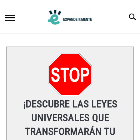
Skip
to
Searc
content
FRASES
ÉXITO
MENTE
ESPIRITUALIDAD
¡DESCUBRE LAS LEYES
LEYES UNIVERSALES
UNIVERSALES QUE
TRANSFORMARÁN TU
RECURSOS