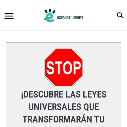
Skip
to
Searc
content
FRASES
ÉXITO
MENTE
ESPIRITUALIDAD
¡DESCUBRE LAS LEYES
LEYES UNIVERSALES
UNIVERSALES QUE
TRANSFORMARÁN TU
RECURSOS