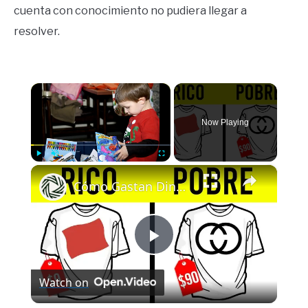
cuenta con conocimiento no pudiera llegar a
resolver.
×
Now Playing
×
Play
Unmute
Fullscreen
Cómo Gastan Dinero Los Ricos vs Los Pobres (IMPACTANTE)
Play
Watch on
Video