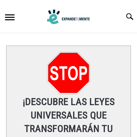
Skip
to
Searc
content
FRASES
ÉXITO
MENTE
ESPIRITUALIDAD
¡DESCUBRE LAS LEYES
LEYES UNIVERSALES
UNIVERSALES QUE
TRANSFORMARÁN TU
RECURSOS