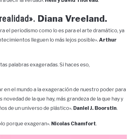
ra decir la verdad».
Henry David Thoreau
.
Diana Vreeland.
realidad».
ra el periodismo como lo es para el arte dramático, ya
ntecimientos lleguen lo más lejos posible».
Arthur
tas palabras exageradas. Si haces eso,
r en el mundo a la exageración de nuestro poder para
 novedad de la que hay, más grandeza de la que hay y
os de un universo de plástico».
Daniel J. Boorstin
.
sólo porque exageran».
Nicolas Chamfort
.