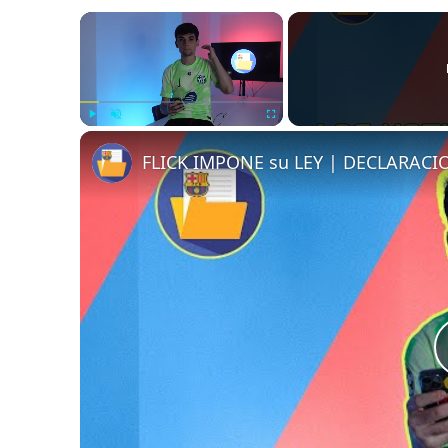
×
Play
Unmute
Fullscreen