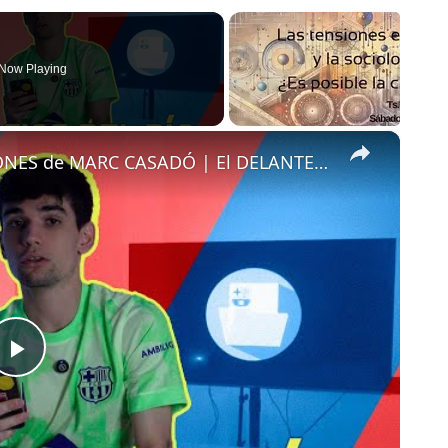
Now Playing
×
FLICK IMPONE su LEY | DECLARACIONES de MARC CASADÓ | El DELANTERO de MODA | ...
Play
Video