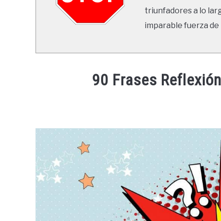
triunfadores a lo lar
imparable fuerza de 
90 Frases Reflexió
Written
by
Ricardo
in
Frases