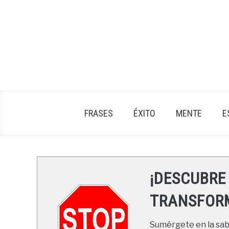
Skip
to
content
FRASES
ÉXITO
MENTE
E
¡DESCUBRE
TRANSFORM
Sumérgete en la sabi