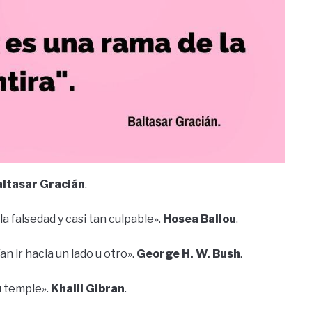
altasar Gracián
.
a falsedad y casi tan culpable».
Hosea Ballou
.
n ir hacia un lado u otro».
George H. W. Bush
.
u temple».
Khalil Gibran
.