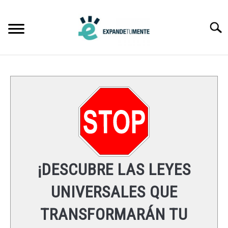
Skip
to
Searc
content
FRASES
ÉXITO
MENTE
ESPIRITUALIDAD
¡DESCUBRE LAS LEYES
LEYES UNIVERSALES
UNIVERSALES QUE
TRANSFORMARÁN TU
RECURSOS