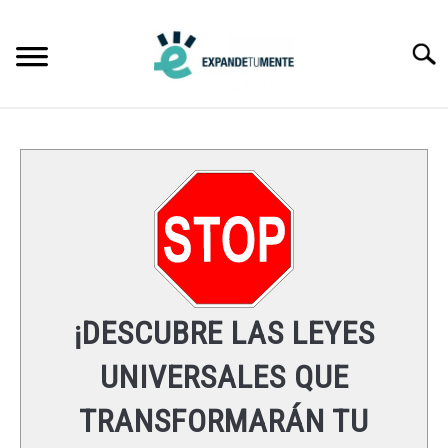
Skip
to
Searc
content
FRASES
ÉXITO
MENTE
ESPIRITUALIDAD
¡DESCUBRE LAS LEYES
LEYES UNIVERSALES
UNIVERSALES QUE
TRANSFORMARÁN TU
RECURSOS