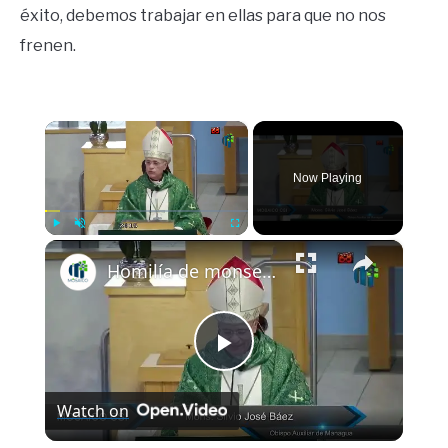
éxito, debemos trabajar en ellas para que no nos
frenen.
×
Now Playing
×
Play
Unmute
Fullscreen
Homilía de monseñor Silvio Báez 12 octubre 2025 Domingo XXVIII del Tiempo Ordinario
Play
Watch on
Video