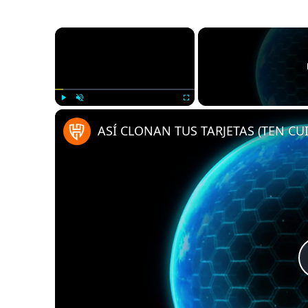
×
Play
Unmute
Fullscreen
ASÍ CLONAN TUS TARJETAS (TEN CU