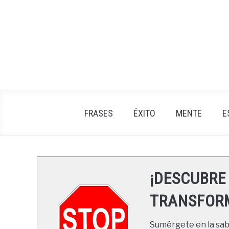
Skip
to
content
FRASES
ÉXITO
MENTE
E
¡DESCUBRE
TRANSFORM
Sumérgete en la sabi