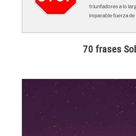
triunfadores a lo lar
imparable fuerza de 
70 frases So
Written
by
Ricardo
in
Frases