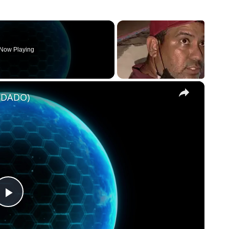
Now Playing
×
IDADO)
Play