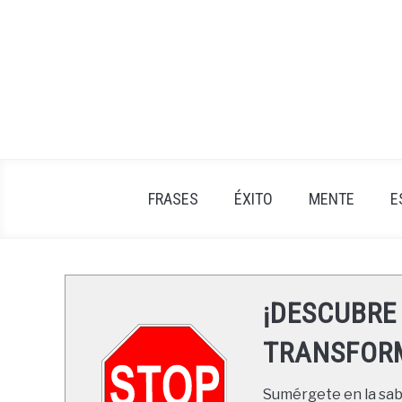
Skip
to
content
FRASES
ÉXITO
MENTE
E
¡DESCUBRE
TRANSFORM
Sumérgete en la sabi