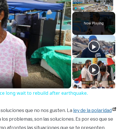
Play
Unmute
Fullscreen
Now Playing
o
ce long wait to rebuild after earthquake.
y soluciones que no nos gusten. La
ley de la polaridad
 los problemas, son las soluciones. Es por eso que se
omo afrontes las situaciones que se te presenten,