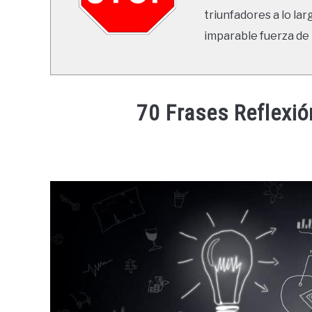
triunfadores a lo lar
imparable fuerza de 
70 Frases Reflexió
Written
by
Ricardo
in
Frases