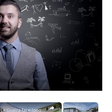
×
×
Venezuela: Residents in Venezuela's La Guaira face long wait to rebuild after earthquake.