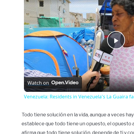
Play
Vide
Watch on
Venezuela: Residents in Venezuela's La Guaira fa
Todo tiene solución en la vida, aunque a veces ha
establece que todo tiene un opuesto, el opuesto a
afirma que todo tiene solución, depende de ti y c