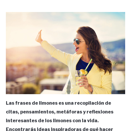
by
Ricardo
in
Frases
Las frases de limones es una recopilación de
citas, pensamientos, metáforas y reflexiones
interesantes de los limones con la vida.
Encontrarás ideas inspiradoras de qué hacer