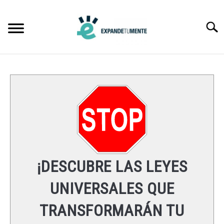
Skip
to
Searc
content
FRASES
ÉXITO
MENTE
ESPIRITUALIDAD
¡DESCUBRE LAS LEYES
LEYES UNIVERSALES
UNIVERSALES QUE
TRANSFORMARÁN TU
RECURSOS