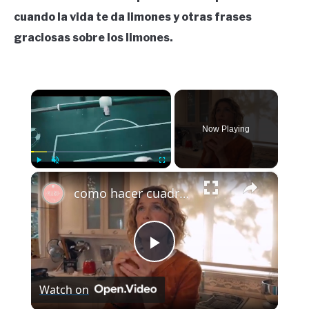
cuando la vida te da limones y otras frases
graciosas sobre los limones.
×
Now Playing
×
Play
Unmute
Fullscreen
como hacer cuadraditos de limon maru botana
Play
Watch on
Video