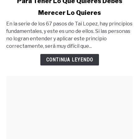
Para Tener Lo Que Quieres Debes
to
Merecer Lo Quieres
Para
Tener
En la serie de los 67 pasos de Tai Lopez, hay principios
Lo
fundamentales, y este es uno de ellos. Si las personas
Que
no logran entender y aplicar este principio
Quieres
correctamente, será muy difícil que...
Debes
Merecer
CONTINUA LEYENDO
Lo
Quieres