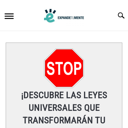
Skip
to
Searc
content
FRASES
ÉXITO
MENTE
ESPIRITUALIDAD
¡DESCUBRE LAS LEYES
LEYES UNIVERSALES
UNIVERSALES QUE
TRANSFORMARÁN TU
RECURSOS