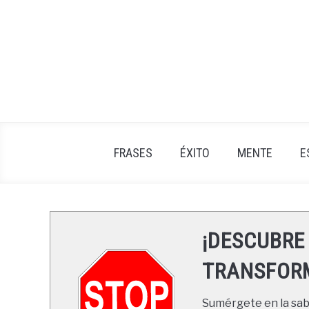
Skip
to
content
FRASES
ÉXITO
MENTE
E
¡DESCUBRE
TRANSFORM
Sumérgete en la sabi