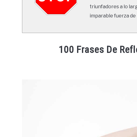
triunfadores a lo lar
imparable fuerza de 
100 Frases De Refl
Written
by
Ricardo
in
Frases